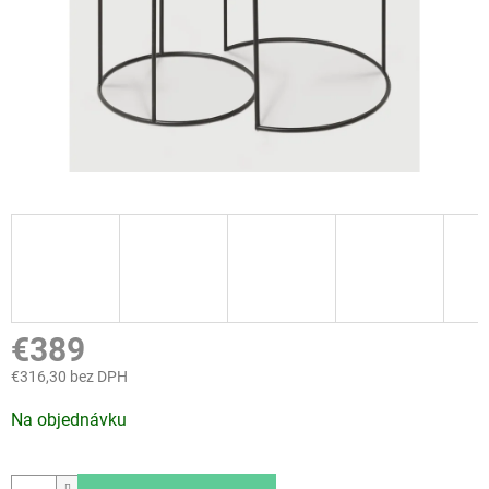
€389
€316,30 bez DPH
Jednotková
Na objednávku
cena: