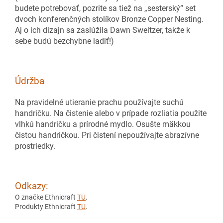
budete potrebovať, pozrite sa tiež na „sesterský“ set
dvoch konferenčných stolíkov Bronze Copper Nesting.
Aj o ich dizajn sa zaslúžila Dawn Sweitzer, takže k
sebe budú bezchybne ladiť!)
Údržba
Na pravidelné utieranie prachu používajte suchú
handričku. Na čistenie alebo v prípade rozliatia použite
vlhkú handričku a prírodné mydlo. Osušte mäkkou
čistou handričkou. Pri čistení nepoužívajte abrazívne
prostriedky.
Odkazy:
O značke Ethnicraft
TU
.
Produkty Ethnicraft
TU
.