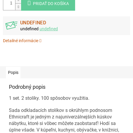
PRIDAŤ DO KOŠÍKA
UNDEFINED
undefined
undefined
Detailné informácie
Popis
Podrobný popis
1 set. 2 stolíky. 100 spôsobov využitia.
Sada odkladacích stolíkov s okrúhlym podnosom
Ethnicraft je jedným z najuniverzálnejších kúskov
nábytku, ktoré si vôbec môžete zaobstarať! Hodí sa
úplne všade. V kúpeľni, kuchyni, obývačke, v knižnici,