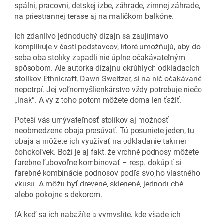
spálni, pracovni, detskej izbe, záhrade, zimnej záhrade,
na priestrannej terase aj na maličkom balkóne.
Ich zdanlivo jednoduchý dizajn sa zaujímavo
komplikuje v časti podstavcov, ktoré umožňujú, aby do
seba oba stolíky zapadli nie úplne očakávateľným
spôsobom. Ale autorka dizajnu okrúhlych odkladacích
stolíkov Ethnicraft, Dawn Sweitzer, si na nič očakávané
nepotrpí. Jej voľnomyšlienkárstvo vždy potrebuje niečo
„inak“. A vy z toho potom môžete doma len ťažiť.
Poteší vás umývateľnosť stolíkov aj možnosť
neobmedzene obaja presúvať. Tú posuniete jeden, tu
obaja a môžete ich využívať na odkladanie takmer
čohokoľvek. Boží je aj fakt, že vrchné podnosy môžete
farebne ľubovoľne kombinovať – resp. dokúpiť si
farebné kombinácie podnosov podľa svojho vlastného
vkusu. A môžu byť drevené, sklenené, jednoduché
alebo pokojne s dekorom.
(A keď sa ich nabažíte a vymyslíte, kde všade ich