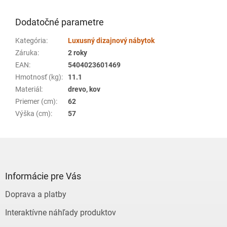
Dodatočné parametre
Kategória
:
Luxusný dizajnový nábytok
Záruka
:
2 roky
EAN
:
5404023601469
Hmotnosť (kg)
:
11.1
Materiál
:
drevo, kov
Priemer (cm)
:
62
Výška (cm)
:
57
Z
á
p
ä
Informácie pre Vás
t
Doprava a platby
i
e
Interaktívne náhľady produktov