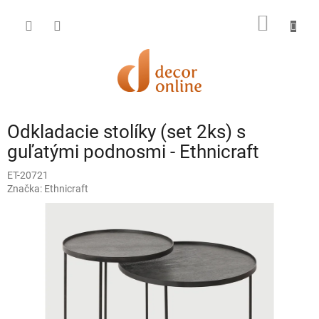
Prejsť
na
NÁKU
obsah
KOŠÍK
Odkladacie stolíky (set 2ks) s
guľatými podnosmi - Ethnicraft
ET-20721
Značka:
Ethnicraft