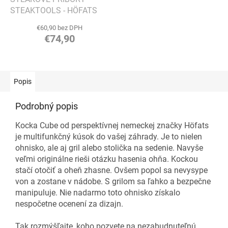
STEAKTOOLS - HÖFATS
€60,90 bez DPH
€74,90
Popis
Podrobný popis
Kocka Cube od perspektívnej nemeckej značky Höfats
je multifunkčný kúsok do vašej záhrady. Je to nielen
ohnisko, ale aj gril alebo stolička na sedenie. Navyše
veľmi originálne rieši otázku hasenia ohňa. Kockou
stačí otočiť a oheň zhasne. Ovšem popol sa nevysype
von a zostane v nádobe. S grilom sa ľahko a bezpečne
manipuluje. Nie nadarmo toto ohnisko získalo
nespočetne ocenení za dizajn.
Tak rozmýšľajte, koho pozvete na nezabudnuteľnú