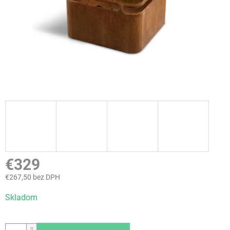
€329
€267,50 bez DPH
Jednotková
Skladom
cena: