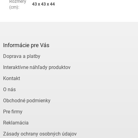
Rozmery
43 x 43 x 44
(cm)
:
Z
á
p
ä
Informácie pre Vás
t
Doprava a platby
i
e
Interaktívne náhľady produktov
Kontakt
O nás
Obchodné podmienky
Pre firmy
Reklamácia
Zásady ochrany osobných údajov