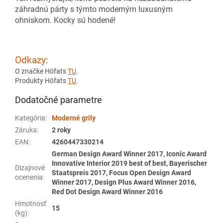
záhradnú párty s týmto moderným luxusným
ohniskom. Kocky sú hodené!
Odkazy:
O značke Höfats
TU
.
Produkty Höfats
TU
.
Dodatočné parametre
Kategória
:
Moderné grily
Záruka
:
2 roky
EAN
:
4260447330214
German Design Award Winner 2017, Iconic Award
Innovative Interior 2019 best of best, Bayerischer
Dizajnové
Staatspreis 2017, Focus Open Design Award
ocenenia
:
Winner 2017, Design Plus Award Winner 2016,
Red Dot Design Award Winner 2016
Hmotnosť
15
(kg)
: