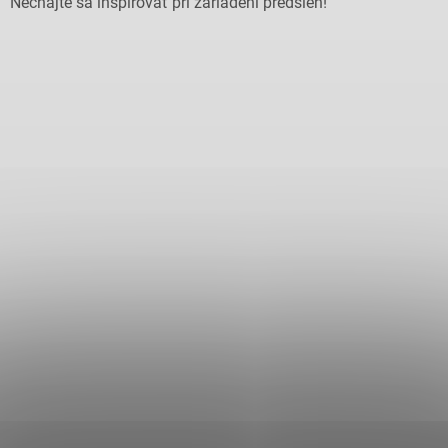
Nechajte sa inšpirovať pri zariadení predsieň!