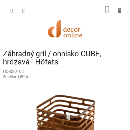
Prejsť
na
NÁKU
obsah
KOŠÍK
Záhradný gril / ohnisko CUBE,
hrdzavá - Höfats
HO-020102
Značka:
Höfats