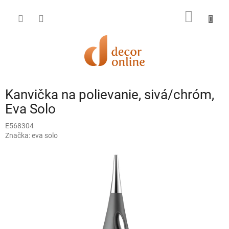
Prejsť
na
NÁKU
obsah
KOŠÍK
Kanvička na polievanie, sivá/chróm,
Eva Solo
E568304
Značka:
eva solo