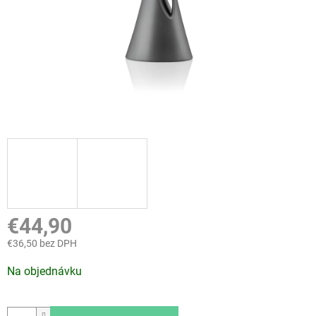
€44,90
€36,50 bez DPH
Jednotková
Na objednávku
cena: