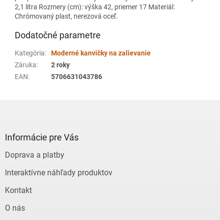
2,1 litra Rozmery (cm): výška 42, priemer 17 Materiál:
Chrómovaný plast, nerezová oceľ.
Dodatočné parametre
Kategória
:
Moderné kanvičky na zalievanie
Záruka
:
2 roky
EAN
:
5706631043786
Z
á
p
ä
Informácie pre Vás
t
Doprava a platby
i
e
Interaktívne náhľady produktov
Kontakt
O nás