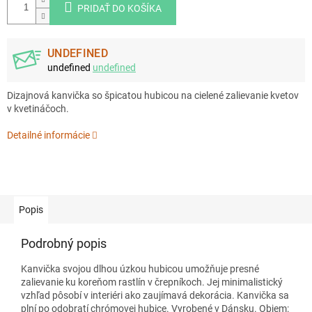
PRIDAŤ DO KOŠÍKA
UNDEFINED
undefined
undefined
Dizajnová kanvička so špicatou hubicou na cielené zalievanie kvetov
v kvetináčoch.
Detailné informácie
Popis
Podrobný popis
Kanvička svojou dlhou úzkou hubicou umožňuje presné
zalievanie ku koreňom rastlín v črepníkoch. Jej minimalistický
vzhľad pôsobí v interiéri ako zaujímavá dekorácia. Kanvička sa
plní po odobratí chrómovej hubice. Vyrobené v Dánsku. Objem: