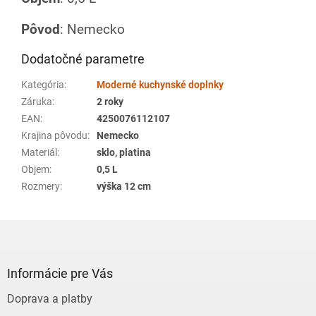
Pôvod
: Nemecko
Dodatočné parametre
Kategória
:
Moderné kuchynské doplnky
Záruka
:
2 roky
EAN
:
4250076112107
Krajina pôvodu
:
Nemecko
Materiál
:
sklo, platina
Objem
:
0,5 L
Rozmery
:
výška 12 cm
Z
á
p
ä
Informácie pre Vás
t
Doprava a platby
i