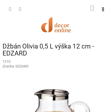
Prejsť
na
NÁKU
obsah
KOŠÍK
Džbán Olivia 0,5 L výška 12 cm -
EDZARD
1210
Značka:
EDZARD