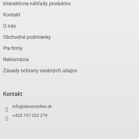
e
Interaktívne náhľady produktov
Kontakt
O nás
Obchodné podmienky
Pre firmy
Reklamácia
Zásady ochrany osobných údajov
Kontakt
info
@
decoronline.sk
+420 737 202 279