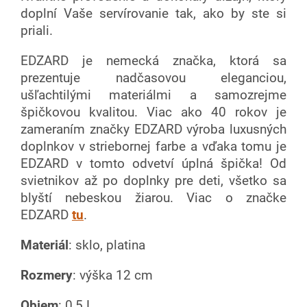
doplní Vaše servírovanie tak, ako by ste si
priali.
EDZARD je nemecká značka, ktorá sa
prezentuje nadčasovou eleganciou,
ušľachtilými materiálmi a samozrejme
špičkovou kvalitou. Viac ako 40 rokov je
zameraním značky EDZARD výroba luxusných
doplnkov v striebornej farbe a vďaka tomu je
EDZARD v tomto odvetví úplná špička! Od
svietnikov až po doplnky pre deti, všetko sa
blyští nebeskou žiarou. Viac o značke
EDZARD
tu
.
Materiál
: sklo, platina
Rozmery
: výška 12 cm
Objem
: 0,5 L