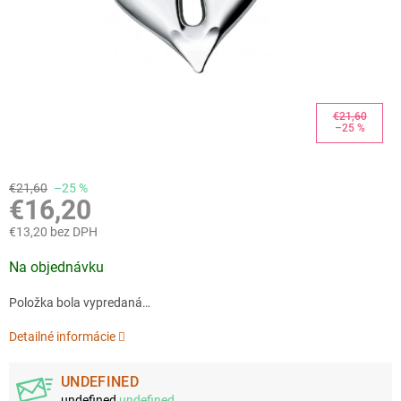
€21,60
–25 %
€21,60
–25 %
€16,20
€13,20 bez DPH
Jednotková
Na objednávku
cena:
Položka bola vypredaná…
Detailné informácie
UNDEFINED
undefined
undefined