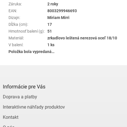
Záruka
:
2 roky
EAN
:
8003299946693
Dizajn
:
Miriam Mirri
Dĺžka (cm)
:
17
Hmotnosť balení (g)
:
51
Materiál
:
zrkadlovo leštená nerezová oceľ 18/10
V balení
:
1 ks
Položka bola vypredaná…
Z
á
p
ä
Informácie pre Vás
t
Doprava a platby
i
e
Interaktívne náhľady produktov
Kontakt