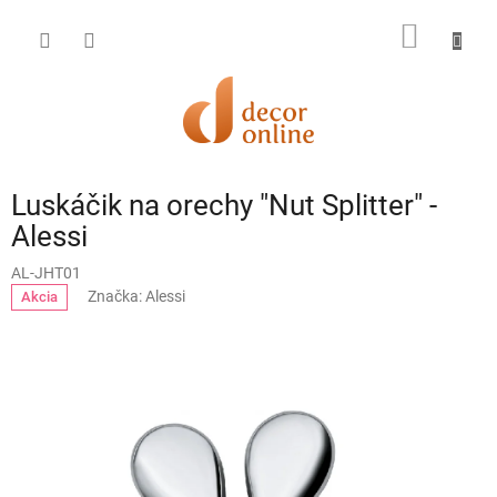
Prejsť
na
NÁKU
obsah
KOŠÍK
Luskáčik na orechy "Nut Splitter" -
Alessi
AL-JHT01
Značka:
Alessi
Akcia