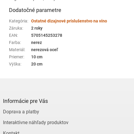
Dodatočné parametre
Kategória
:
Ostatné dizajnové príslušenstvo na víno
Záruka
:
2 roky
EAN
:
5705145253278
Farba
:
nerez
Materiál
:
nerezová oceľ
Priemer
:
10 cm
Výška
:
20 cm
Z
á
p
ä
Informácie pre Vás
t
Doprava a platby
i
e
Interaktívne náhľady produktov
Kontakt