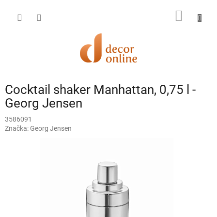
Prejsť
na
NÁKU
obsah
KOŠÍK
Cocktail shaker Manhattan, 0,75 l -
Georg Jensen
3586091
Značka:
Georg Jensen