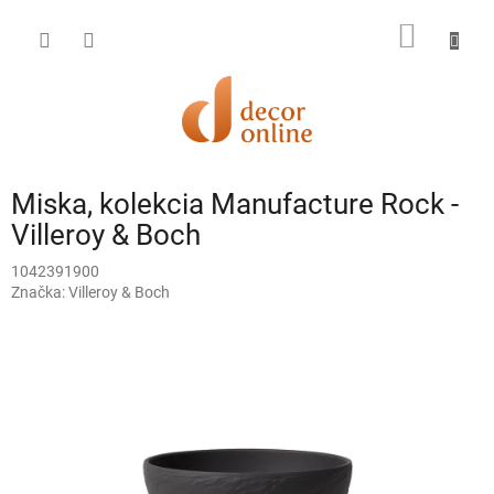
Prejsť
na
NÁKU
obsah
KOŠÍK
Miska, kolekcia Manufacture Rock -
Villeroy & Boch
1042391900
Značka:
Villeroy & Boch