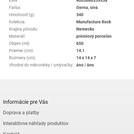
EAN
:
4003686359338
Farba
:
čierna, sivá
Hmotnosť (g)
:
340
Kolekcia
:
Manufacture Rock
Krajina pôvodu
:
Nemecko
Materiál
:
prémiový porcelán
Objem (ml)
:
650
Priemer (cm)
:
14.1
Rozmery (cm)
:
14 x 14 x 7
Vhodné do mikrovlnky / umývačky
:
áno / áno
Z
á
p
ä
Informácie pre Vás
t
Doprava a platby
i
e
Interaktívne náhľady produktov