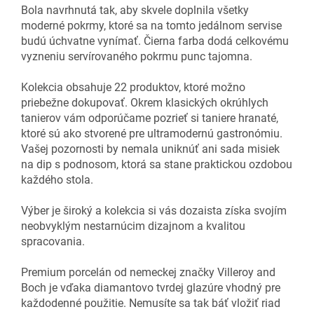
Bola navrhnutá tak, aby skvele doplnila všetky
moderné pokrmy, ktoré sa na tomto jedálnom servise
budú úchvatne vynímať. Čierna farba dodá celkovému
vyzneniu servírovaného pokrmu punc tajomna.
Kolekcia obsahuje 22 produktov, ktoré možno
priebežne dokupovať. Okrem klasických okrúhlych
tanierov vám odporúčame pozrieť si taniere hranaté,
ktoré sú ako stvorené pre ultramodernú gastronómiu.
Vašej pozornosti by nemala uniknúť ani sada misiek
na dip s podnosom, ktorá sa stane praktickou ozdobou
každého stola.
Výber je široký a kolekcia si vás dozaista získa svojím
neobvyklým nestarnúcim dizajnom a kvalitou
spracovania.
Premium porcelán od nemeckej značky Villeroy and
Boch je vďaka diamantovo tvrdej glazúre vhodný pre
každodenné použitie. Nemusíte sa tak báť vložiť riad