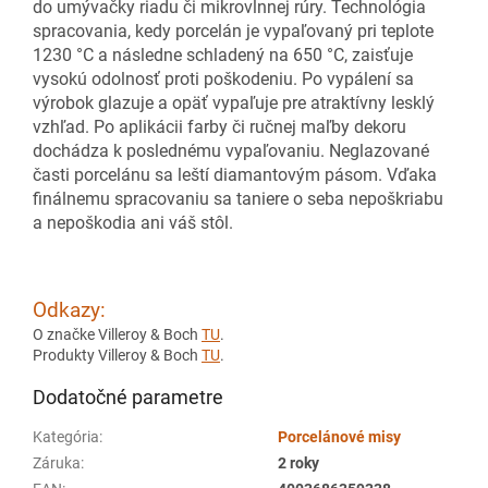
do umývačky riadu či mikrovlnnej rúry. Technológia
spracovania, kedy porcelán je vypaľovaný pri teplote
1230 °C a následne schladený na 650 °C, zaisťuje
vysokú odolnosť proti poškodeniu. Po vypálení sa
výrobok glazuje a opäť vypaľuje pre atraktívny lesklý
vzhľad. Po aplikácii farby či ručnej maľby dekoru
dochádza k poslednému vypaľovaniu. Neglazované
časti porcelánu sa leští diamantovým pásom. Vďaka
finálnemu spracovaniu sa taniere o seba nepoškriabu
a nepoškodia ani váš stôl.
Odkazy:
O značke Villeroy & Boch
TU
.
Produkty Villeroy & Boch
TU
.
Dodatočné parametre
Kategória
:
Porcelánové misy
Záruka
:
2 roky