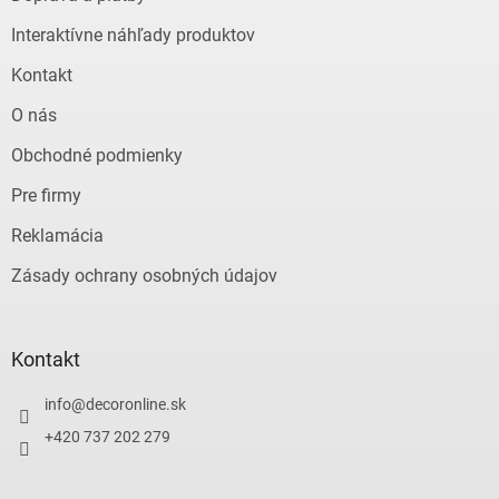
i
e
Interaktívne náhľady produktov
Kontakt
O nás
Obchodné podmienky
Pre firmy
Reklamácia
Zásady ochrany osobných údajov
Kontakt
info
@
decoronline.sk
+420 737 202 279