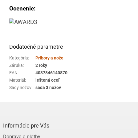
Ocenenie:
Dodatočné parametre
Kategória
:
Príbory a nože
Záruka
:
2 roky
EAN
:
4037846140870
Materiál
:
leštená oceľ
Sady nožov
:
sada 3 nožov
Z
á
p
ä
Informácie pre Vás
t
Doprava a platby