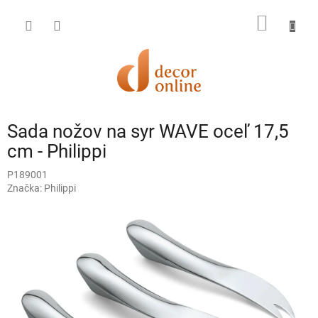
Prejsť
na
NÁKU
obsah
KOŠÍK
Sada nožov na syr WAVE oceľ 17,5
cm - Philippi
P189001
Značka:
Philippi