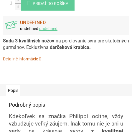
PRIDAŤ DO KOŠÍKA
UNDEFINED
undefined
undefined
Sada 3 kvalitných nožov
na porciovanie syra pre skutočných
gurmánov. Exkluzívna
darčeková krabica.
Detailné informácie
Popis
Podrobný popis
Kdekoľvek sa značka Philippi ocitne, vždy
vzbudzuje veľký záujem. Inak tomu nie je ani u
sady na krájanie syrov
z kvalitnej