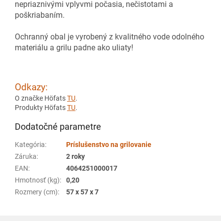
nepriaznivými vplyvmi počasia, nečistotami a
poškriabaním.
Ochranný obal je vyrobený z kvalitného vode odolného
materiálu a grilu padne ako uliaty!
Odkazy:
O značke Höfats
TU
.
Produkty Höfats
TU
.
Dodatočné parametre
Kategória
:
Príslušenstvo na grilovanie
Záruka
:
2 roky
EAN
:
4064251000017
Hmotnosť (kg)
:
0,20
Rozmery (cm)
:
57 x 57 x 7
Z