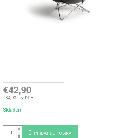
€42,90
€34,90 bez DPH
Jednotková
Skladom
cena:
PRIDAŤ DO KOŠÍKA