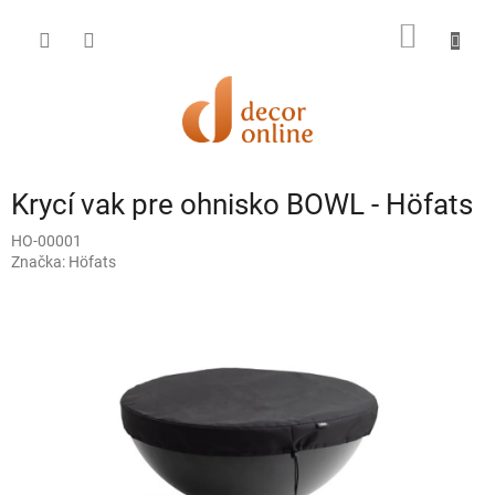
Prejsť
na
NÁKU
obsah
KOŠÍK
Krycí vak pre ohnisko BOWL - Höfats
HO-00001
Značka:
Höfats