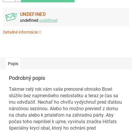
UNDEFINED
undefined
undefined
Detailné informácie
Popis
Podrobný popis
Takmer celý rok vám vaše prenosné ohnisko Bowl
slúžilo bez najmenšieho nedostatku a teraz je čas sa
mu odvďačiť. Nechať ho chvíľu vydýchnuť pred ďalšou
náročnou sezónou. Alebo ho možno previesť z domu
na chatu alebo k priateľom na záhradnú párty. Aby
počas toho neprišiel k ujme, vyvinula značka Höfats
špeciálny krycí obal, ktorý ho ochráni pred