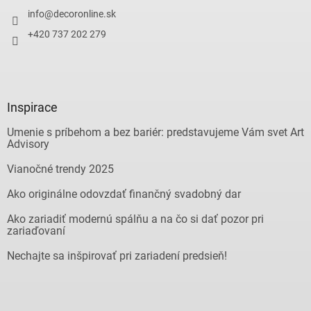
info
@
decoronline.sk
+420 737 202 279
Inspirace
Umenie s príbehom a bez bariér: predstavujeme Vám svet Art
Advisory
Vianočné trendy 2025
Ako originálne odovzdať finančný svadobný dar
Ako zariadiť modernú spálňu a na čo si dať pozor pri
zariaďovaní
Nechajte sa inšpirovať pri zariadení predsieň!