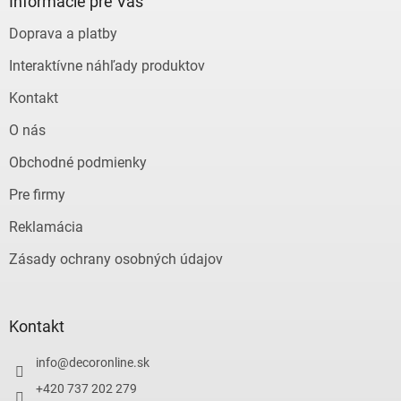
ä
Informácie pre Vás
t
Doprava a platby
i
e
Interaktívne náhľady produktov
Kontakt
O nás
Obchodné podmienky
Pre firmy
Reklamácia
Zásady ochrany osobných údajov
Kontakt
info
@
decoronline.sk
+420 737 202 279