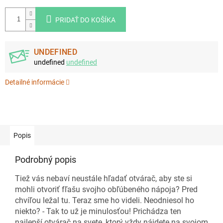
PRIDAŤ DO KOŠÍKA
UNDEFINED
undefined
undefined
Detailné informácie
Popis
Podrobný popis
Tiež vás nebaví neustále hľadať otvárač, aby ste si
mohli otvoriť fľašu svojho obľúbeného nápoja? Pred
chvíľou ležal tu. Teraz sme ho videli. Neodniesol ho
niekto? - Tak to už je minulosťou! Prichádza ten
najlepší otvárač na svete, ktorý vždy nájdete na svojom