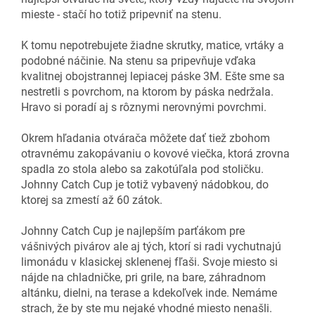
mieste - stačí ho totiž pripevniť na stenu.
K tomu nepotrebujete žiadne skrutky, matice, vrtáky a
podobné náčinie. Na stenu sa pripevňuje vďaka
kvalitnej obojstrannej lepiacej páske 3M. Ešte sme sa
nestretli s povrchom, na ktorom by páska nedržala.
Hravo si poradí aj s rôznymi nerovnými povrchmi.
Okrem hľadania otvárača môžete dať tiež zbohom
otravnému zakopávaniu o kovové viečka, ktorá zrovna
spadla zo stola alebo sa zakotúľala pod stoličku.
Johnny Catch Cup je totiž vybavený nádobkou, do
ktorej sa zmestí až 60 zátok.
Johnny Catch Cup je najlepším parťákom pre
vášnivých pivárov ale aj tých, ktorí si radi vychutnajú
limonádu v klasickej sklenenej fľaši. Svoje miesto si
nájde na chladničke, pri grile, na bare, záhradnom
altánku, dielni, na terase a kdekoľvek inde. Nemáme
strach, že by ste mu nejaké vhodné miesto nenašli.