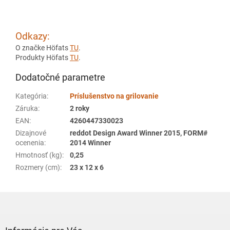
Odkazy:
O značke Höfats
TU
.
Produkty Höfats
TU
.
Dodatočné parametre
Kategória
:
Príslušenstvo na grilovanie
Záruka
:
2 roky
EAN
:
4260447330023
Dizajnové
reddot Design Award Winner 2015, FORM#
ocenenia
:
2014 Winner
Hmotnosť (kg)
:
0,25
Rozmery (cm)
:
23 x 12 x 6
Z
á
p