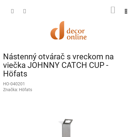
Prejsť
na
NÁKU
obsah
KOŠÍK
Nástenný otvárač s vreckom na
viečka JOHNNY CATCH CUP -
Höfats
HO-040201
Značka:
Höfats