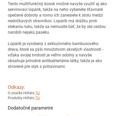
Tento multifunkčný kúsok možné navyše využiť aj ako
servírovací lopárik, takže na neho vyberiete šťavnaté
opečené dobroty a rovno ich zanesiete k stolu medzi
nedočkavých stravníkov. Lopárik má drážku proti
stekaniu tuku, takže sa nemusíte báť, že by ste cestou
narobili nejakú paseku.
Lopárik je vyrobený z exkluzívneho bambusového
dreva, ktoré sa pýši množstvom skvelých vlastností -
vďaka svojej tvrdosti je veľmi odolný a navyše
obsahuje prírodné antibakteriálne látky, takže je ako
stvorené pre styk s potravinami.
Odkazy:
O značke Höfats
TU
.
Produkty Höfats
TU
.
Dodatočné parametre