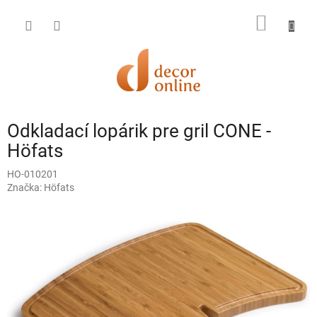
Prejsť
na
NÁKU
obsah
KOŠÍK
Odkladací lopárik pre gril CONE -
Höfats
HO-010201
Značka:
Höfats