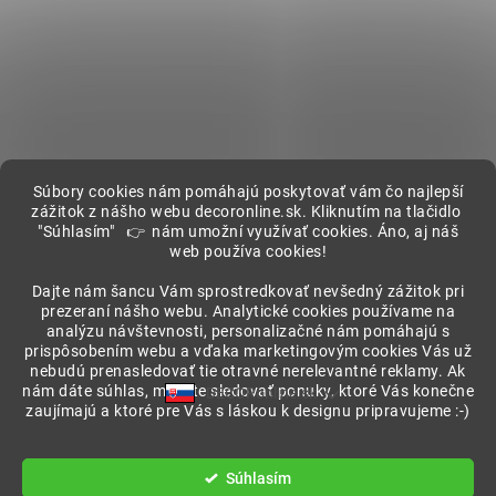
Súbory cookies nám pomáhajú poskytovať vám čo najlepší
zážitok z nášho webu decoronline.sk. Kliknutím na tlačidlo
"Súhlasím" 👉 nám umožní využívať cookies. Áno, aj náš
web používa cookies!
Showroom
Dajte nám šancu Vám sprostredkovať nevšedný zážitok pri
prezeraní nášho webu. Analytické cookies používame na
analýzu návštevnosti, personalizačné nám pomáhajú s
prispôsobením webu a vďaka marketingovým cookies Vás už
nebudú prenasledovať tie otravné nerelevantné reklamy. Ak
nám dáte súhlas, môžete sledovať ponuky, ktoré Vás konečne
DECORonline.sk
zaujímajú a ktoré pre Vás s láskou k designu pripravujeme :-)
Vytvoril Shoptet
Súhlasím