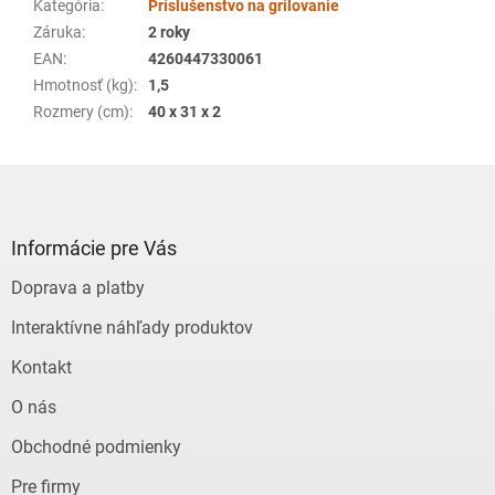
Kategória
:
Príslušenstvo na grilovanie
Záruka
:
2 roky
EAN
:
4260447330061
Hmotnosť (kg)
:
1,5
Rozmery (cm)
:
40 x 31 x 2
Z
á
p
ä
Informácie pre Vás
t
Doprava a platby
i
e
Interaktívne náhľady produktov
Kontakt
O nás
Obchodné podmienky
Pre firmy