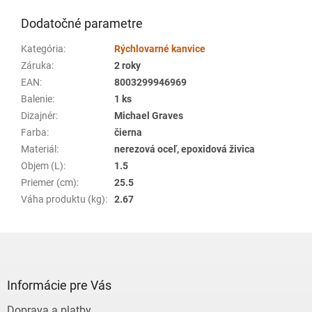
Dodatočné parametre
Kategória
:
Rýchlovarné kanvice
Záruka
:
2 roky
EAN
:
8003299946969
Balenie
:
1 ks
Dizajnér
:
Michael Graves
Farba
:
čierna
Materiál
:
nerezová oceľ, epoxidová živica
Objem (L)
:
1.5
Priemer (cm)
:
25.5
Váha produktu (kg)
:
2.67
Z
á
p
ä
Informácie pre Vás
t
Doprava a platby