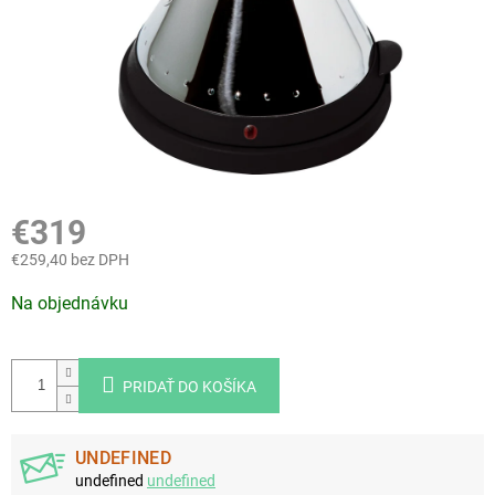
€319
€259,40 bez DPH
Jednotková
Na objednávku
cena:
PRIDAŤ DO KOŠÍKA
UNDEFINED
undefined
undefined