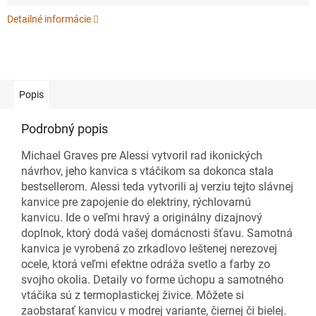
Detailné informácie
Popis
Podrobný popis
Michael Graves pre Alessi vytvoril rad ikonických
návrhov, jeho kanvica s vtáčikom sa dokonca stala
bestsellerom. Alessi teda vytvorili aj verziu tejto slávnej
kanvice pre zapojenie do elektriny, rýchlovarnú
kanvicu. Ide o veľmi hravý a originálny dizajnový
doplnok, ktorý dodá vašej domácnosti šťavu. Samotná
kanvica je vyrobená zo zrkadlovo leštenej nerezovej
ocele, ktorá veľmi efektne odráža svetlo a farby zo
svojho okolia. Detaily vo forme úchopu a samotného
vtáčika sú z termoplastickej živice. Môžete si
zaobstarať kanvicu v modrej variante, čiernej či bielej.