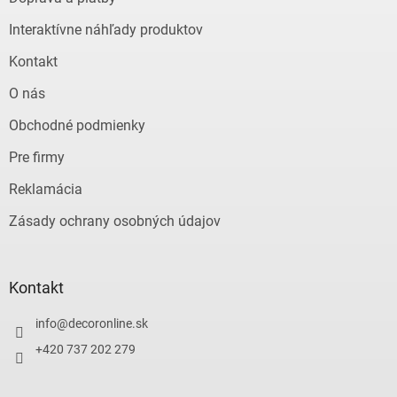
i
e
Interaktívne náhľady produktov
Kontakt
O nás
Obchodné podmienky
Pre firmy
Reklamácia
Zásady ochrany osobných údajov
Kontakt
info
@
decoronline.sk
+420 737 202 279