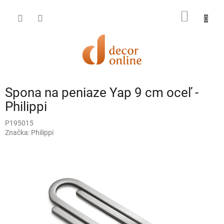
Prejsť
na
NÁKU
obsah
KOŠÍK
Spona na peniaze Yap 9 cm oceľ -
Philippi
P195015
Značka:
Philippi