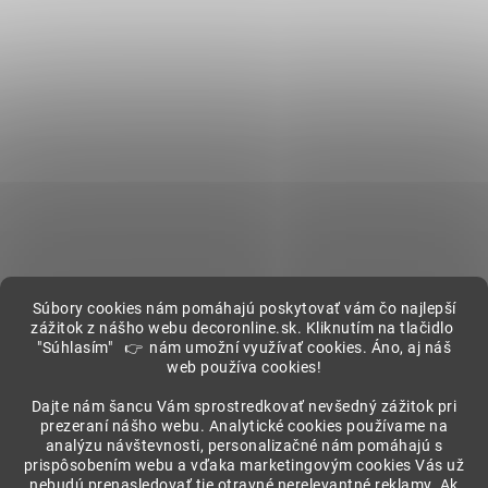
Súbory cookies nám pomáhajú poskytovať vám čo najlepší
zážitok z nášho webu decoronline.sk. Kliknutím na tlačidlo
"Súhlasím" 👉 nám umožní využívať cookies. Áno, aj náš
web používa cookies!
Showroom
Dajte nám šancu Vám sprostredkovať nevšedný zážitok pri
prezeraní nášho webu. Analytické cookies používame na
analýzu návštevnosti, personalizačné nám pomáhajú s
prispôsobením webu a vďaka marketingovým cookies Vás už
nebudú prenasledovať tie otravné nerelevantné reklamy. Ak