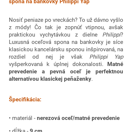
spona na bankovky Philippi Yap
Nosiť peniaze po vreckách? To už dávno vyšlo
z módy! Čo tak je zopnúť vtipnou, avšak
praktickou vychytávkou z dielne
Philippi
?
Luxusná oceľová spona na bankovky je síce
klasickou kancelársku sponou inšpirovaná, na
rozdiel od nej je však
Philippi Yap
vyšperkovaná k úplnej dokonalosti.
Matné
prevedenie a pevná oceľ je perfektnou
alternatívou klasickej peňaženky
.
Špecifikácia:
• materiál -
nerezová oceľ/matné prevedenie
• dĺžka -
9 cm