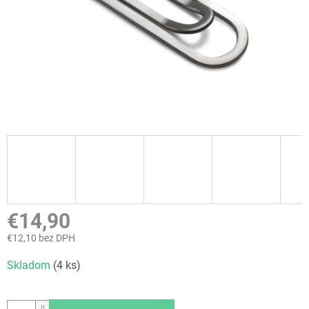
€14,90
€12,10 bez DPH
Jednotková
Skladom
(4 ks)
cena: