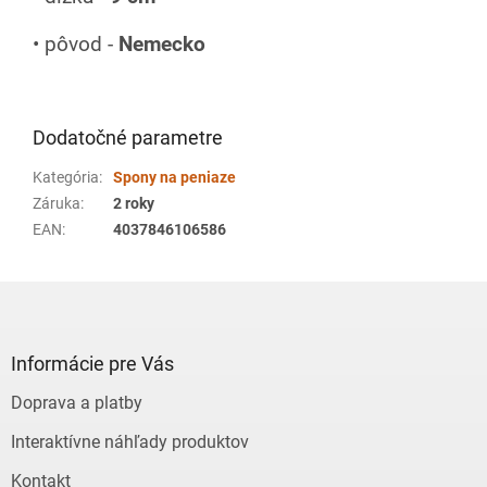
• pôvod -
Nemecko
Dodatočné parametre
Kategória
:
Spony na peniaze
Záruka
:
2 roky
EAN
:
4037846106586
Z
á
p
ä
Informácie pre Vás
t
Doprava a platby
i
e
Interaktívne náhľady produktov
Kontakt