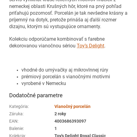
nemeckej oblasti Krušných hôr, ktoré na prvý pohľad
priťahujú pozornosť.
Porcelán je tak nevšedne krásny a
príjemný na dotyk, pretože prináša aj ďalší rozmer
dizajnu, ktorým sú vystupujúce ornamenty
.
Kolekciu odporúčame kombinovať s farebne
dekorovanou vianočnou sériou
Toy’s Delight
.
vhodné do umývačky aj mikrovlnnej rúr
y
prémiový porcelán s vianočnými motívmi
vyrobené v Nemecku
Dodatočné parametre
Kategória
:
Vianočný porcelán
Záruka
:
2 roky
EAN
:
4003686393097
Balenie
:
1
Kolekcia
:
Toy's Delight Royal Classic