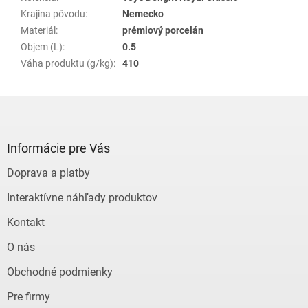
Krajina pôvodu
:
Nemecko
Materiál
:
prémiový porcelán
Objem (L)
:
0.5
Váha produktu (g/kg)
:
410
Z
á
p
ä
Informácie pre Vás
t
Doprava a platby
i
e
Interaktívne náhľady produktov
Kontakt
O nás
Obchodné podmienky
Pre firmy