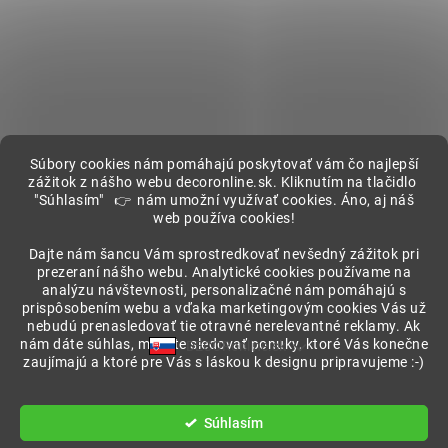
Súbory cookies nám pomáhajú poskytovať vám čo najlepší
zážitok z nášho webu decoronline.sk. Kliknutím na tlačidlo
"Súhlasím" 👉 nám umožní využívať cookies. Áno, aj náš
web používa cookies!
Showroom
Dajte nám šancu Vám sprostredkovať nevšedný zážitok pri
prezeraní nášho webu. Analytické cookies používame na
analýzu návštevnosti, personalizačné nám pomáhajú s
prispôsobením webu a vďaka marketingovým cookies Vás už
nebudú prenasledovať tie otravné nerelevantné reklamy. Ak
nám dáte súhlas, môžete sledovať ponuky, ktoré Vás konečne
DECORonline.sk
zaujímajú a ktoré pre Vás s láskou k designu pripravujeme :-)
Vytvoril Shoptet
Súhlasím