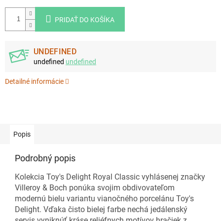
PRIDAŤ DO KOŠÍKA
UNDEFINED
undefined
undefined
Detailné informácie
Popis
Podrobný popis
Kolekcia Toy's Delight Royal Classic vyhlásenej značky
Villeroy & Boch ponúka svojim obdivovateľom
modernú bielu variantu vianočného porcelánu Toy's
Delight.
Vďaka čisto bielej farbe nechá jedálenský
servis vyniknúť kráse reliéfnych motívov hračiek z