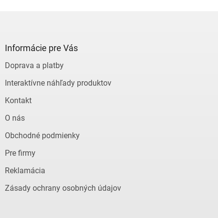
Z
á
p
ä
Informácie pre Vás
t
Doprava a platby
i
e
Interaktívne náhľady produktov
Kontakt
O nás
Obchodné podmienky
Pre firmy
Reklamácia
Zásady ochrany osobných údajov