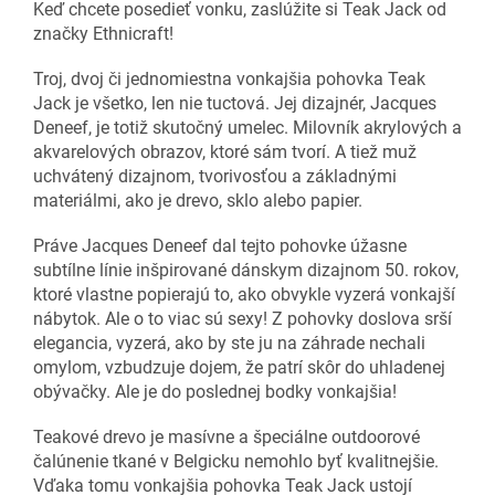
Keď chcete posedieť vonku, zaslúžite si Teak Jack od
značky Ethnicraft!
Troj, dvoj či jednomiestna vonkajšia pohovka Teak
Jack je všetko, len nie tuctová. Jej dizajnér, Jacques
Deneef, je totiž skutočný umelec. Milovník akrylových a
akvarelových obrazov, ktoré sám tvorí. A tiež muž
uchvátený dizajnom, tvorivosťou a základnými
materiálmi, ako je drevo, sklo alebo papier.
Práve Jacques Deneef dal tejto pohovke úžasne
subtílne línie inšpirované dánskym dizajnom 50. rokov,
ktoré vlastne popierajú to, ako obvykle vyzerá vonkajší
nábytok. Ale o to viac sú sexy! Z pohovky doslova srší
elegancia, vyzerá, ako by ste ju na záhrade nechali
omylom, vzbudzuje dojem, že patrí skôr do uhladenej
obývačky. Ale je do poslednej bodky vonkajšia!
Teakové drevo je masívne a špeciálne outdoorové
čalúnenie tkané v Belgicku nemohlo byť kvalitnejšie.
Vďaka tomu vonkajšia pohovka Teak Jack ustojí