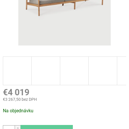
€4 019
€3 267,50 bez DPH
Jednotková
Na objednávku
cena: