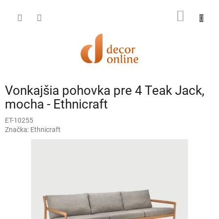
Prejsť
na
NÁKU
obsah
KOŠÍK
Vonkajšia pohovka pre 4 Teak Jack,
mocha - Ethnicraft
ET-10255
Značka:
Ethnicraft