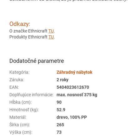
Odkazy:
O značke Ethnicraft
TU
.
Produkty Ethnicraft
TU
.
Dodatočné parametre
Kategória
:
Záhradný nábytok
Záruka
:
2 roky
EAN
:
5404023612670
Doplňujúce informácie
:
max. nosnosť 375 kg
Hĺbka (cm)
:
90
Hmotnosť (kg)
:
52.9
Materiál
:
drevo, 100% PP
Šírka (cm)
:
265
Výška (cm)
:
73