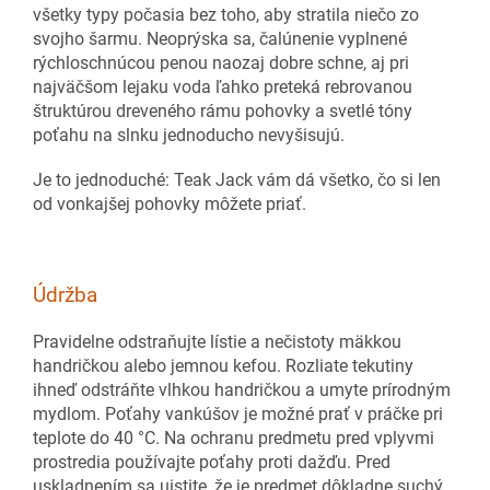
všetky typy počasia bez toho, aby stratila niečo zo
svojho šarmu. Neoprýska sa, čalúnenie vyplnené
rýchloschnúcou penou naozaj dobre schne, aj pri
najväčšom lejaku voda ľahko preteká rebrovanou
štruktúrou dreveného rámu pohovky a svetlé tóny
poťahu na slnku jednoducho nevyšisujú.
Je to jednoduché: Teak Jack vám dá všetko, čo si len
od vonkajšej pohovky môžete priať.
Údržba
Pravidelne odstraňujte lístie a nečistoty mäkkou
handričkou alebo jemnou kefou. Rozliate tekutiny
ihneď odstráňte vlhkou handričkou a umyte prírodným
mydlom. Poťahy vankúšov je možné prať v práčke pri
teplote do 40 °C. Na ochranu predmetu pred vplyvmi
prostredia používajte poťahy proti dažďu. Pred
uskladnením sa uistite, že je predmet dôkladne suchý.