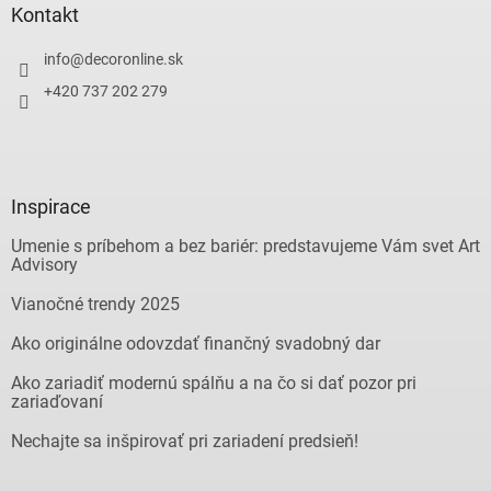
Kontakt
info
@
decoronline.sk
+420 737 202 279
Inspirace
Umenie s príbehom a bez bariér: predstavujeme Vám svet Art
Advisory
Vianočné trendy 2025
Ako originálne odovzdať finančný svadobný dar
Ako zariadiť modernú spálňu a na čo si dať pozor pri
zariaďovaní
Nechajte sa inšpirovať pri zariadení predsieň!