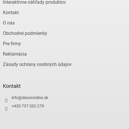
e
p
Interaktívne náhľady produktov
r
v
Kontakt
k
y
O nás
v
ý
Obchodné podmienky
p
Pre firmy
i
s
Reklamácia
u
Zásady ochrany osobných údajov
Kontakt
info
@
decoronline.sk
+420 737 202 279