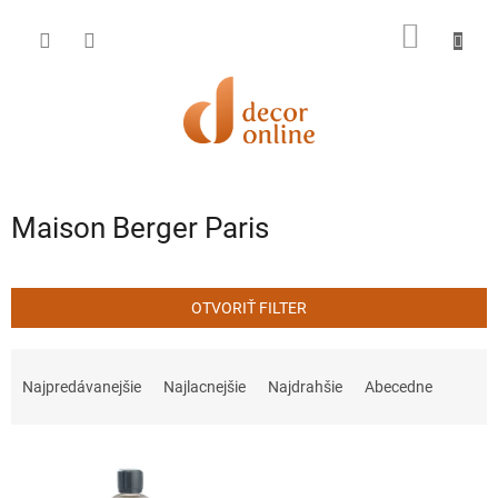
Prejsť
na
NÁKU
obsah
KOŠÍK
Maison Berger Paris
OTVORIŤ FILTER
R
a
Najpredávanejšie
Najlacnejšie
Najdrahšie
Abecedne
d
e
V
n
ý
i