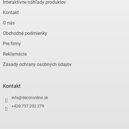
e
p
Interaktívne náhľady produktov
r
v
Kontakt
k
y
O nás
v
ý
Obchodné podmienky
p
Pre firmy
i
s
Reklamácia
u
Zásady ochrany osobných údajov
Kontakt
info
@
decoronline.sk
+420 737 202 279