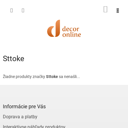
Prejsť
na
NÁKU
obsah
KOŠÍK
Sttoke
Žiadne produkty značky
Sttoke
sa nenašli...
Z
á
p
ä
Informácie pre Vás
t
Doprava a platby
i
e
Interaktívne náhľady produktov