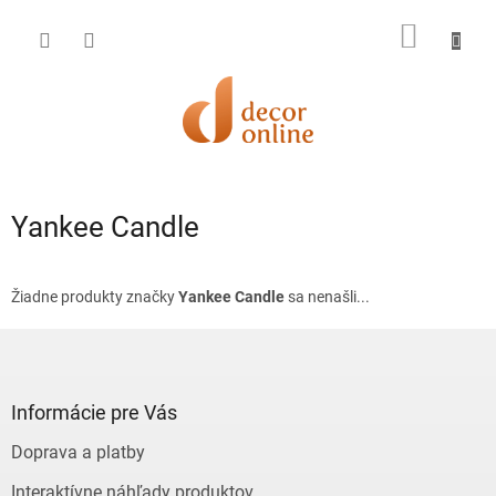
Prejsť
na
NÁKU
obsah
KOŠÍK
Yankee Candle
Žiadne produkty značky
Yankee Candle
sa nenašli...
Z
á
p
ä
Informácie pre Vás
t
Doprava a platby
i
e
Interaktívne náhľady produktov