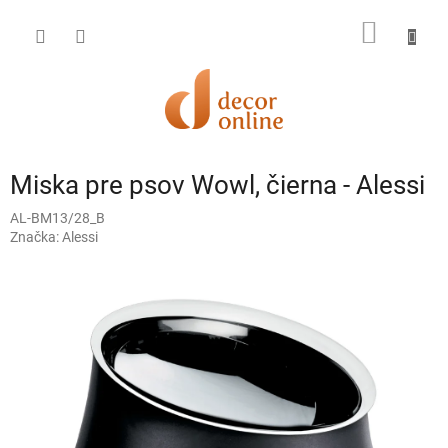
Prejsť
na
NÁKU
obsah
KOŠÍK
Miska pre psov Wowl, čierna - Alessi
AL-BM13/28_B
Značka:
Alessi