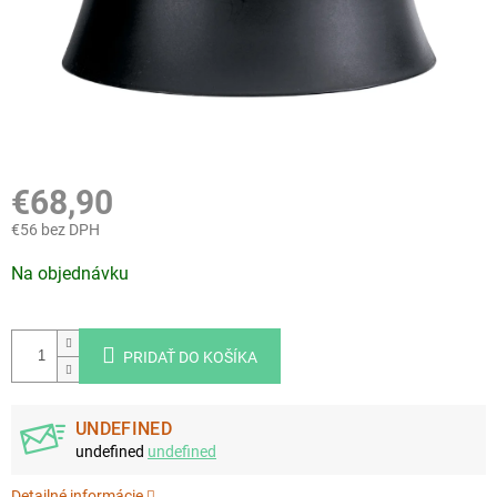
€68,90
€56 bez DPH
Jednotková
Na objednávku
cena:
PRIDAŤ DO KOŠÍKA
UNDEFINED
undefined
undefined
Detailné informácie