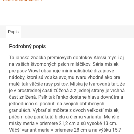
Popis
Podrobný popis
Talianska značka prémiových doplnkov Alessi myslí aj
na vašich štvornohých psích miláčikov. Séria misiek
pre psov Wowl obsahuje minimalistické dizajnové
nádoby, ktoré sú vďaka svojmu tvaru vhodné ako pre
malé, tak väčšie rasy psíkov. Miska je tvarovaná tak, že
je v prostrednej časti zúžená a z jednej strany je vrchná
časť znížená. Psík tak ľahko dostane hlavu dovnútra a
jednoducho si pochutí na svojich obľúbených
granulách. Vybrať si môžete z dvoch veľkostí misiek,
pričom obe ponúkajú bielu a čiernu variantu. Menšie
misky meria v priemere 21,2 cm a sú vysoké 13 cm.
Väčší variant meria v priemere 28 cm a na výšku 15,7