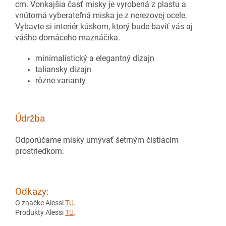
cm. Vonkajšia časť misky je vyrobená z plastu a
vnútorná vyberateľná miska je z nerezovej ocele.
Vybavte si interiér kúskom, ktorý bude baviť vás aj
vášho domáceho maznáčika.
minimalistický a elegantný dizajn
taliansky dizajn
rôzne varianty
Údržba
Odporúčame misky umývať šetrným čistiacim
prostriedkom.
Odkazy:
O značke Alessi
TU
.
Produkty Alessi
TU
.