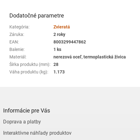
Dodatočné parametre
Kategória
:
Zvieratá
Záruka
:
2 roky
EAN
:
8003299447862
Balenie
:
1 ks
Materiál
:
nerezová oceľ, termoplastická živica
Šírka produktu (mm)
:
28
Váha produktu (kg)
:
1.173
Z
á
p
ä
Informácie pre Vás
t
Doprava a platby
i
e
Interaktívne náhľady produktov