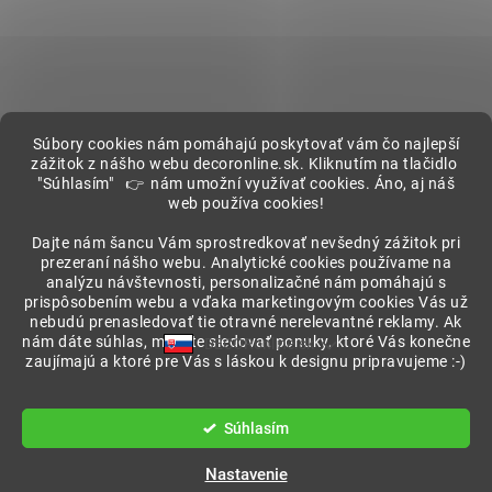
Súbory cookies nám pomáhajú poskytovať vám čo najlepší
zážitok z nášho webu decoronline.sk. Kliknutím na tlačidlo
"Súhlasím" 👉 nám umožní využívať cookies. Áno, aj náš
web používa cookies!
Showroom
Dajte nám šancu Vám sprostredkovať nevšedný zážitok pri
prezeraní nášho webu. Analytické cookies používame na
analýzu návštevnosti, personalizačné nám pomáhajú s
prispôsobením webu a vďaka marketingovým cookies Vás už
nebudú prenasledovať tie otravné nerelevantné reklamy. Ak
nám dáte súhlas, môžete sledovať ponuky, ktoré Vás konečne
DECORonline.sk
zaujímajú a ktoré pre Vás s láskou k designu pripravujeme :-)
Vytvoril Shoptet
Súhlasím
Copyright 2026
DECORonline.sk
. Všetky práva vyhradené.
Nastavenie