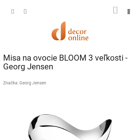
Prejsť
na
NÁKU
obsah
KOŠÍK
Misa na ovocie BLOOM 3 veľkosti -
Georg Jensen
Značka:
Georg Jensen