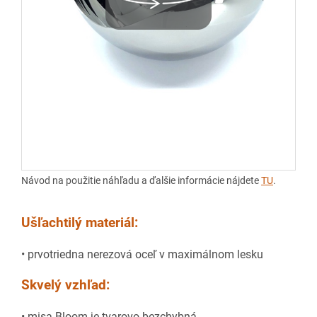
Návod na použitie náhľadu a ďalšie informácie nájdete
TU
.
Ušľachtilý materiál:
• prvotriedna nerezová oceľ v maximálnom lesku
Skvelý vzhľad:
• misa Bloom je tvarovo bezchybná