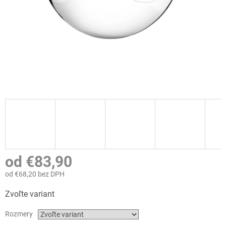
od
€83,90
od
€68,20
bez DPH
Jednotková
Zvoľte variant
cena:
Rozmery