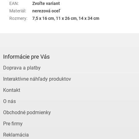
EAN
:
Zvoľte variant
Materiál
:
nerezová oceľ
Rozmery
:
7,5 x 16 cm, 11 x 26 cm, 14 x 34 cm
Z
á
p
ä
Informácie pre Vás
t
Doprava a platby
i
e
Interaktívne náhľady produktov
Kontakt
O nás
Obchodné podmienky
Pre firmy
Reklamácia