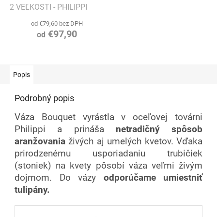
2 VEĽKOSTI - PHILIPPI
od €79,60 bez DPH
€97,90
od
Popis
Podrobný popis
Váza Bouquet vyrástla v oceľovej továrni
Philippi a prináša
netradičný spôsob
aranžovania
živých aj umelých kvetov. Vďaka
prirodzenému usporiadaniu trubičiek
(stoniek) na kvety pôsobí váza veľmi živým
dojmom. Do vázy
odporúčame umiestniť
tulipány.