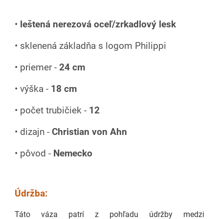
•
leštená nerezová oceľ/zrkadlový lesk
• sklenená základňa s logom Philippi
• priemer -
24 cm
•
výška -
18 cm
• počet trubičiek -
12
• dizajn -
Christian von Ahn
• pôvod -
Nemecko
Údržba:
Táto váza patrí z pohľadu údržby medzi