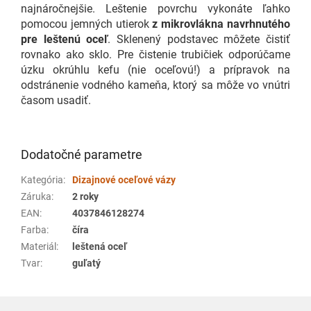
najnáročnejšie. Leštenie povrchu vykonáte ľahko
pomocou jemných utierok
z mikrovlákna navrhnutého
pre leštenú oceľ
. Sklenený podstavec môžete čistiť
rovnako ako sklo. Pre čistenie trubičiek odporúčame
úzku okrúhlu kefu (nie oceľovú!) a prípravok na
odstránenie vodného kameňa, ktorý sa môže vo vnútri
časom usadiť.
Dodatočné parametre
Kategória
:
Dizajnové oceľové vázy
Záruka
:
2 roky
EAN
:
4037846128274
Farba
:
číra
Materiál
:
leštená oceľ
Tvar
:
guľatý
Z