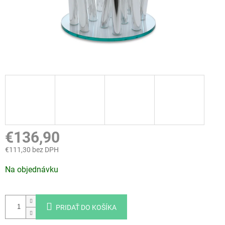
€136,90
€111,30 bez DPH
Jednotková
Na objednávku
cena:
PRIDAŤ DO KOŠÍKA