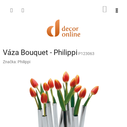
Prejsť
na
NÁKU
obsah
KOŠÍK
Váza Bouquet - Philippi
P123063
Značka:
Philippi