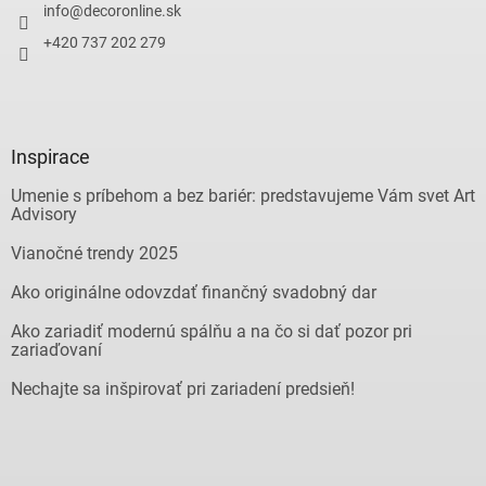
info
@
decoronline.sk
+420 737 202 279
Inspirace
Umenie s príbehom a bez bariér: predstavujeme Vám svet Art
Advisory
Vianočné trendy 2025
Ako originálne odovzdať finančný svadobný dar
Ako zariadiť modernú spálňu a na čo si dať pozor pri
zariaďovaní
Nechajte sa inšpirovať pri zariadení predsieň!