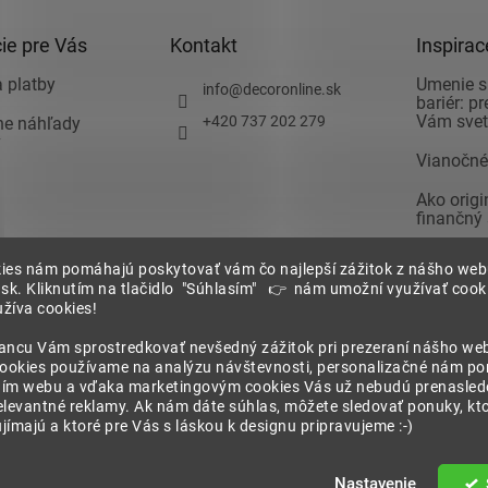
ie pre Vás
Kontakt
Inspirac
 platby
Umenie s
info
@
decoronline.sk
bariér: p
Vám svet 
+420 737 202 279
vne náhľady
v
Vianočné
Ako orig
finančný
Ako zari
 podmienky
ies nám pomáhajú poskytovať vám čo najlepší zážitok z nášho we
spálňu a 
.sk. Kliknutím na tlačidlo "Súhlasím" 👉 nám umožní využívať cooki
pozor pri
žíva cookies!
Nechajte 
ia
ancu Vám sprostredkovať nevšedný zážitok pri prezeraní nášho we
zariadení
cookies používame na analýzu návštevnosti, personalizačné nám p
chrany
ím webu a vďaka marketingovým cookies Vás už nebudú prenasledo
 údajov
elevantné reklamy. Ak nám dáte súhlas, môžete sledovať ponuky, kt
ímajú a ktoré pre Vás s láskou k designu pripravujeme :-)
né.
Nastavenie