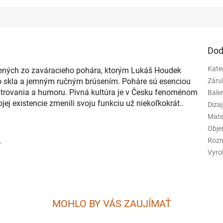
Dod
Kate
obených zo zaváracieho pohára, ktorým Lukáš Houdek
ho skla a jemným ručným brúsením. Poháre sú esenciou
Záru
majstrovania a humoru. Pivná kultúra je v Česku fenoménom
Bale
ej existencie zmenili svoju funkciu už niekoľkokrát..
Diza
Mate
Obje
.
Rozm
Vyro
MOHLO BY VÁS ZAUJÍMAŤ