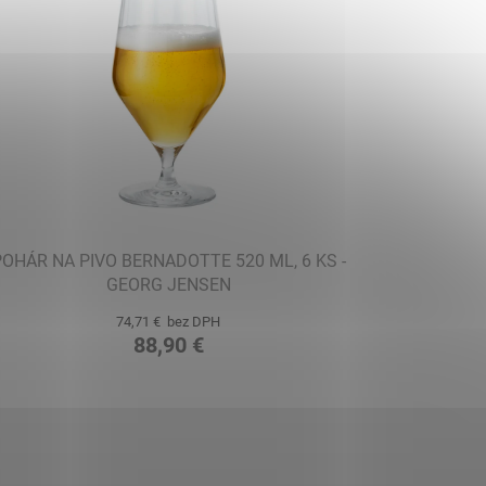
POHÁR NA PIVO BERNADOTTE 520 ML, 6 KS -
GEORG JENSEN
74,71 € bez DPH
88,90 €