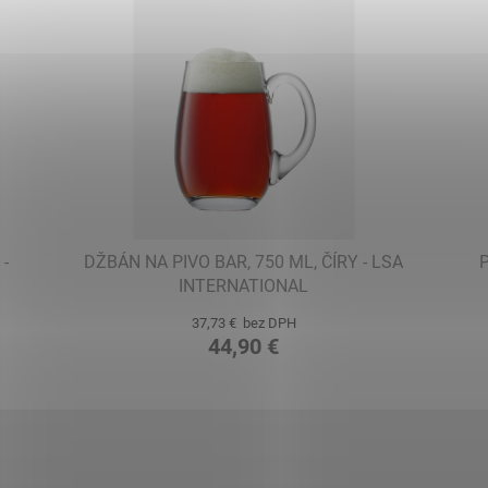
 -
DŽBÁN NA PIVO BAR, 750 ML, ČÍRY - LSA
INTERNATIONAL
37,73 € bez DPH
44,90 €