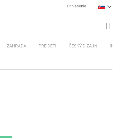
Prihlásenie
NÁKUPNÝ
KOŠÍK
ZÁHRADA
PRE DETI
ČESKÝ DIZAJN
INSPIRACE