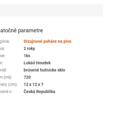
atočné parametre
gória
:
Dizajnové poháre na pivo
ka
:
2 roky
nie
:
1ks
jn
:
Lukáš Houdek
riál
:
brúsené hutnícke sklo
m (ml)
:
720
ery (cm)
:
12 x 12 x 7
bené v
:
Česká Republika