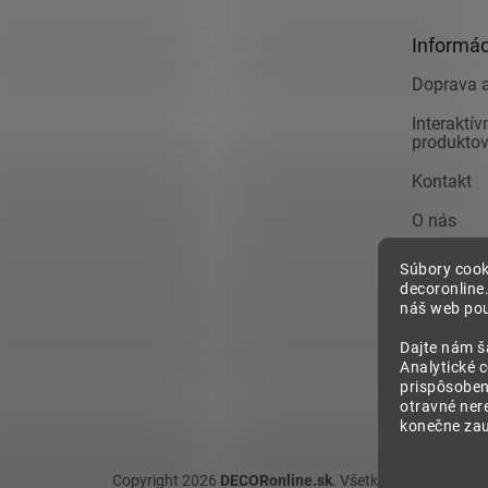
ä
t
Informác
i
e
Doprava a
Interaktí
produkto
Kontakt
O nás
Obchodné
Súbory cook
decoronline
Pre firmy
náš web pou
Reklamác
Dajte nám š
Analytické 
Zásady o
prispôsoben
osobných
otravné ner
konečne zauj
Copyright 2026
DECORonline.sk
. Všetky práva vyhrade