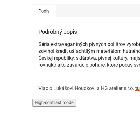
Popis
Podrobný popis
Séria extravagantných pivných pollitrov vyr
zdvihol kredit ušľachtilým materiálom hutné
Českej republiky, sklárstva, pivnej kultúry, 
rovnako ako zaváracie poháre, ktoré počas svoj
Viac o Lukášovi Houdkovi a HG atelier s.r.o.
tu
High-contrast mode