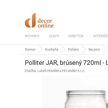
Prejsť
na
obsah
NOVINKY
ZĽAVY
NÁBYTOK
INTERIÉR
Domov
Kuchyňa
Poháre
Na pivo
Polliter JAR, brúsený 720ml -
Značka:
Lukáš Houdek a HG atelier s.r.o.