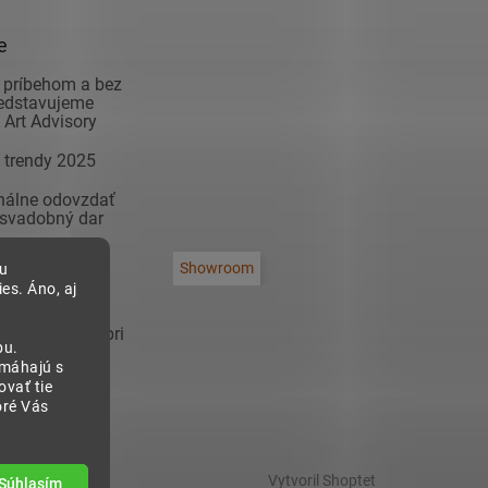
e
 príbehom a bez
redstavujeme
Art Advisory
 trendy 2025
inálne odovzdať
 svadobný dar
adiť modernú
Showroom
bu
na čo si dať
es. Áno, aj
 zariaďovaní
sa inšpirovať pri
bu.
 predsieň!
omáhajú s
vať tie
oré Vás
Vytvoril Shoptet
Súhlasím