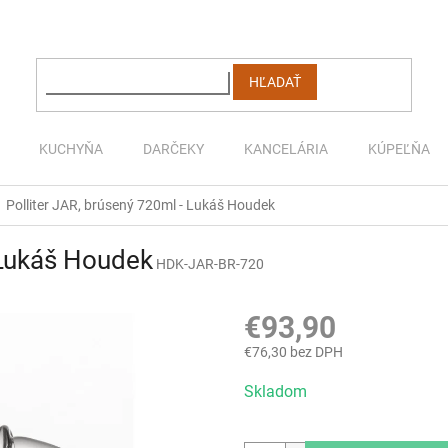
HĽADAŤ
KUCHYŇA
DARČEKY
KANCELÁRIA
KÚPEĽŇA
Polliter JAR, brúsený 720ml - Lukáš Houdek
 Lukáš Houdek
HDK-JAR-BR-720
€93,90
€76,30 bez DPH
Jednotková
Skladom
cena: