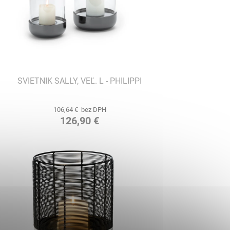
SVIETNIK SALLY, VEĽ. L - PHILIPPI
106,64 € bez DPH
126,90 €