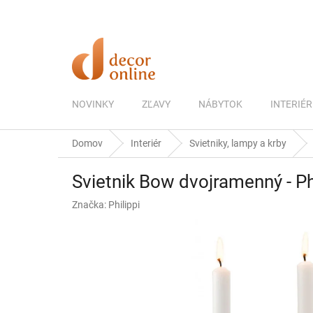
Prejsť
na
obsah
NOVINKY
ZĽAVY
NÁBYTOK
INTERIÉR
Domov
Interiér
Svietniky, lampy a krby
Svietnik Bow dvojramenný - Ph
Značka:
Philippi