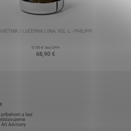
SVIETNIK / LUCERNA LUNA, VEĽ. L - PHILIPPI
57,90 € bez DPH
68,90 €
e
 príbehom a bez
redstavujeme
Art Advisory