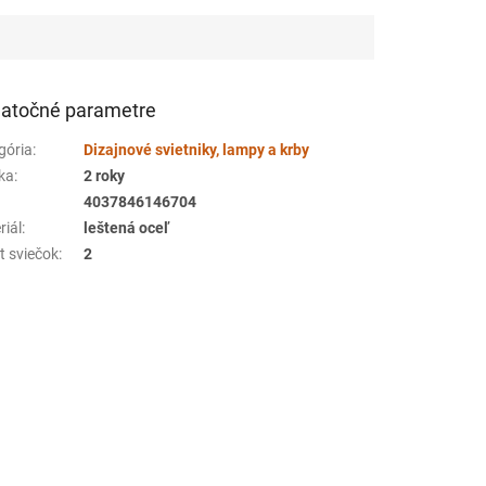
atočné parametre
gória
:
Dizajnové svietniky, lampy a krby
ka
:
2 roky
4037846146704
riál
:
leštená oceľ
t sviečok
:
2