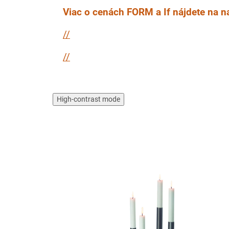
Viac o cenách FORM a If nájdete na 
//
//
High-contrast mode