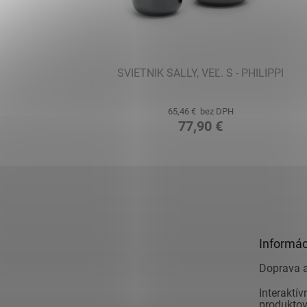
SVIETNIK SALLY, VEĽ. S - PHILIPPI
65,46 € bez DPH
77,90 €
Z
á
p
ä
t
Informác
i
e
Doprava a
Interaktí
produkto