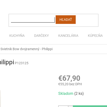
HĽADAŤ
KUCHYŇA
DARČEKY
KANCELÁRIA
KÚPEĽŇA
Svietnik Bow dvojramenný - Philippi
ilippi
P123125
€67,90
€55,20 bez DPH
Jednotková
Skladom
(2 ks)
cena: