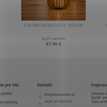
SVIETNIK PEDRO ZLATÝ - PHILIPPI
82,27 € bez DPH
97,90 €
ie pre Vás
Kontakt
Inspirac
 platby
Umenie s
info
@
decoronline.sk
bariér: p
Vám svet 
+420 737 202 279
vne náhľady
v