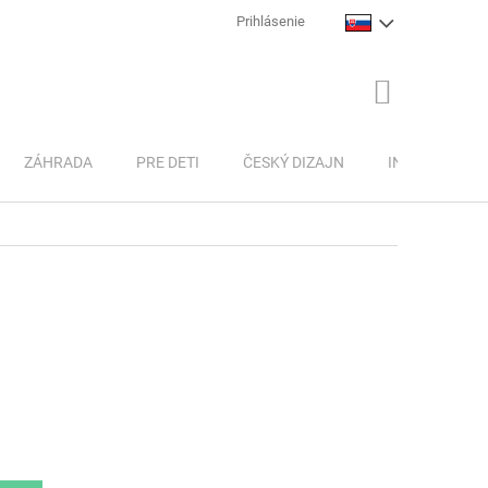
Prihlásenie
NÁKUPNÝ
KOŠÍK
ZÁHRADA
PRE DETI
ČESKÝ DIZAJN
INSPIRACE