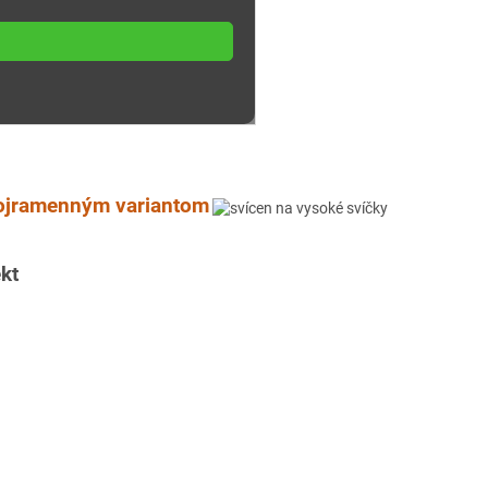
rojramenným variantom
kt