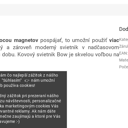
Dod
ocou magnetov
pospájať, to umožní použiť
viac
Kate
Záru
ký a zároveň moderný svietnik v nadčasovom
EAN
:
u dobu. Kovový svietnik Bow je skvelou voľbou na
Mate
Poče