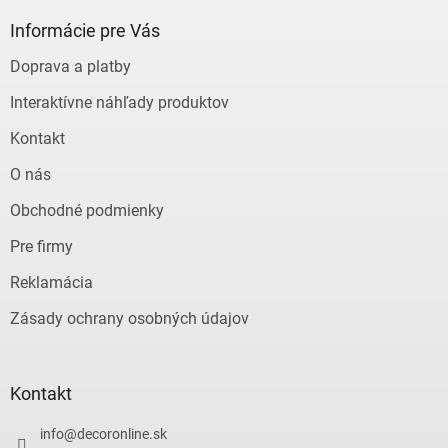
d
p
a
ä
Informácie pre Vás
c
t
i
Doprava a platby
i
e
e
p
Interaktívne náhľady produktov
r
v
Kontakt
k
y
O nás
v
ý
Obchodné podmienky
p
Pre firmy
i
s
Reklamácia
u
Zásady ochrany osobných údajov
Kontakt
info
@
decoronline.sk