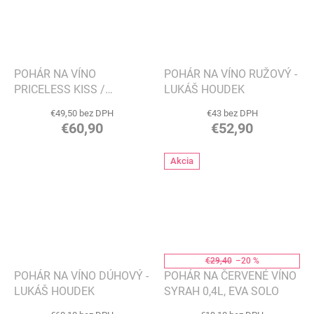
POHÁR NA VÍNO
POHÁR NA VÍNO RUŽOVÝ -
PRICELESS KISS /
LUKÁŠ HOUDEK
NEOCENITEĽNÝ BOZK, 1
€49,50 bez DPH
€43 bez DPH
BOZK - LUKÁŠ HOUDEK
€60,90
€52,90
Akcia
€29,40
–20 %
POHÁR NA VÍNO DÚHOVÝ -
POHÁR NA ČERVENÉ VÍNO
LUKÁŠ HOUDEK
SYRAH 0,4L, EVA SOLO