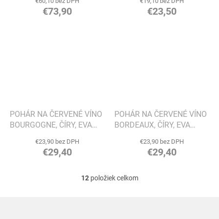
€60,10 bez DPH
€19,10 bez DPH
€73,90
€23,50
POHÁR NA ČERVENÉ VÍNO
POHÁR NA ČERVENÉ VÍNO
BOURGOGNE, ČÍRY, EVA
BORDEAUX, ČÍRY, EVA
SOLO
SOLO
€23,90 bez DPH
€23,90 bez DPH
€29,40
€29,40
12
položiek celkom
O
v
l
Z
á
á