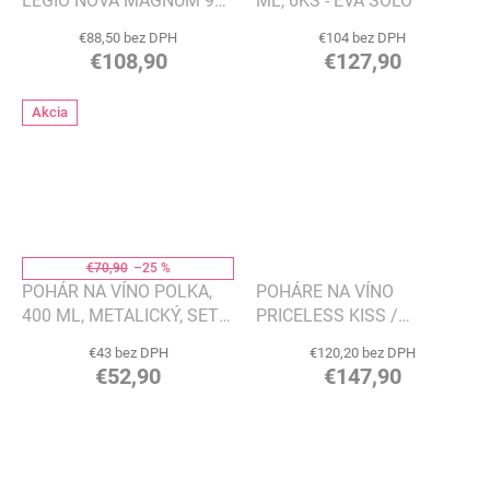
LEGIO NOVA MAGNUM 900
ML, 6KS - EVA SOLO
ML, 6KS - EVA SOLO
€88,50 bez DPH
€104 bez DPH
€108,90
€127,90
Akcia
€70,90
–25 %
POHÁR NA VÍNO POLKA,
POHÁRE NA VÍNO
400 ML, METALICKÝ, SET 4
PRICELESS KISS /
KS - LSA INTERNATIONAL
NEOCENITEĽNÝ BOZK, 10
€43 bez DPH
€120,20 bez DPH
BOZKOV - LUKÁŠ HOUDEK
€52,90
€147,90