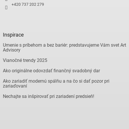
+420 737 202 279
Inspirace
Umenie s príbehom a bez bariér: predstavujeme Vám svet Art
Advisory
Vianočné trendy 2025
Ako originálne odovzdať finančný svadobný dar
Ako zariadiť modernú spálňu a na čo si dať pozor pri
zariaďovaní
Nechajte sa inšpirovať pri zariadení predsieň!