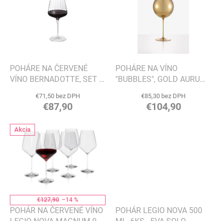
p
o
i
d
s
u
p
k
r
t
o
o
d
POHÁRE NA ČERVENÉ
POHÁRE NA VÍNO
v
u
VÍNO BERNADOTTE, SET 6
"BUBBLES", GOLD AURUM -
k
KS - GEORG JENSEN
LUKÁŠ HOUDEK
€71,50 bez DPH
€85,30 bez DPH
t
€87,90
€104,90
o
v
Akcia
€127,90
–14 %
POHÁR NA ČERVENÉ VÍNO
POHÁR LEGIO NOVA 500