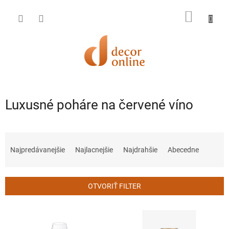
Prejsť
na
NÁKU
obsah
KOŠÍK
Luxusné poháre na červené víno
R
a
Najpredávanejšie
Najlacnejšie
Najdrahšie
Abecedne
d
e
n
OTVORIŤ FILTER
i
e
V
p
ý
r