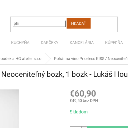
HĽADAŤ
KUCHYŇA
DARČEKY
KANCELÁRIA
KÚPEĽŇA
udek a HG atelier s.r.o.
Pohár na víno Priceless KISS / Neoceniteľ
/ Neoceniteľný bozk, 1 bozk - Lukáš Ho
€60,90
€49,50 bez DPH
Jednotková
Skladom
cena: