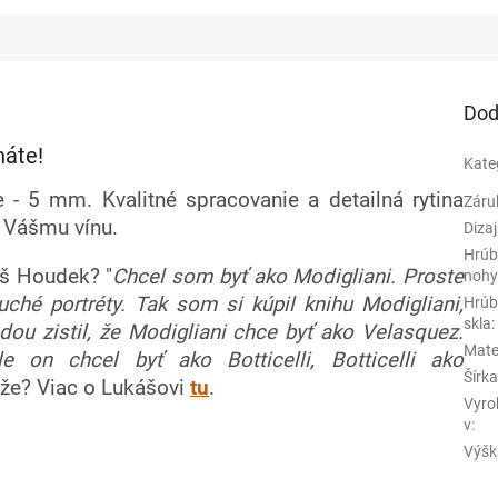
Dod
náte!
Kate
 - 5 mm. Kvalitné spracovanie a detailná rytina
Záru
k Vášmu vínu.
Diza
Hrúb
áš Houdek? "
Chcel som byť ako Modigliani. Proste
noh
ché portréty. Tak som si kúpil knihu Modigliani,
Hrúb
skla
:
ou zistil, že Modigliani chce byť ako Velasquez.
Mate
 on chcel byť ako Botticelli, Botticelli ako
Šírk
, že? Viac o Lukášovi
tu
.
Vyro
v
:
Výšk