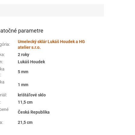
atočné parametre
Umelecký sklár Lukáš Houdek a HG
gória
:
atelier s.r.o.
ka
:
2 roky
jn
:
Lukáš Houdek
ka
5 mm
y
:
ka
1 mm
riál
:
krištáľové sklo
a
:
11,5 cm
bené
Česká Republika
a
:
21,5 cm