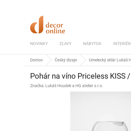
Prejsť
na
obsah
NOVINKY
ZĽAVY
NÁBYTOK
INTERIÉR
Domov
Český dizajn
Umelecký sklár Lukáš Ho
Pohár na víno Priceless KISS 
Značka:
Lukáš Houdek a HG atelier s.r.o.