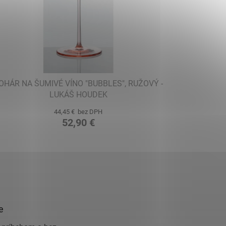
OHÁR NA ŠUMIVÉ VÍNO "BUBBLES", RUŽOVÝ -
LUKÁŠ HOUDEK
44,45 € bez DPH
52,90 €
e