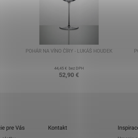
POHÁR NA VÍNO ČÍRY - LUKÁŠ HOUDEK
P
44,45 € bez DPH
52,90 €
ie pre Vás
Kontakt
Inspirac