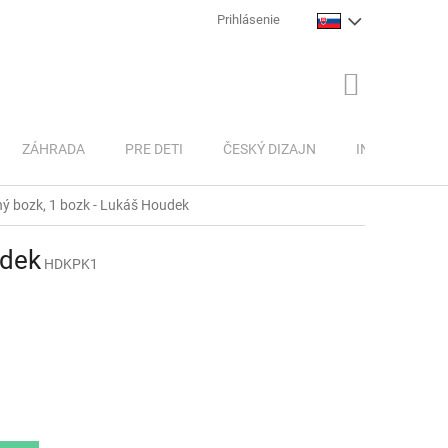
Prihlásenie
NÁKUPNÝ
KOŠÍK
ZÁHRADA
PRE DETI
ČESKÝ DIZAJN
INSPIRACE
ný bozk, 1 bozk - Lukáš Houdek
udek
HDKPK1