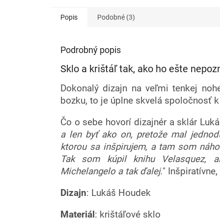
Popis
Podobné (3)
Podrobný popis
Sklo a krištáľ tak, ako ho ešte nepoz
Dokonalý dizajn na veľmi tenkej nohe
bozku, to je úplne skvelá spoločnosť 
Čo o sebe hovorí dizajnér a sklár Luk
a len byť ako on, pretože mal jednodu
ktorou sa inšpirujem, a tam som náhod
Tak som kúpil knihu Velasquez, ale
Michelangelo a tak ďalej.
" Inšpiratívne
Dizajn
: Lukáš Houdek
Materiál
: krištáľové sklo